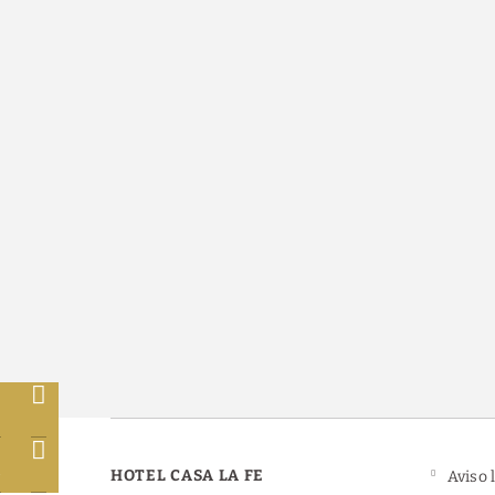
b
s
l
HOTEL CASA LA FE
Aviso 