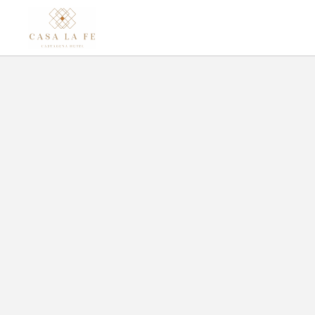
Datos De Contacto del Hotel Casa La Fe en Cartagena de Indias. Web O